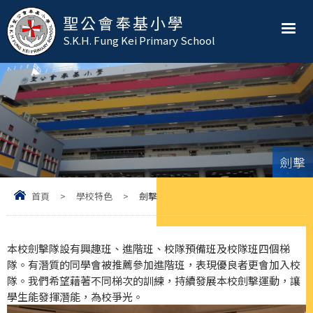
聖公會奉基小學
S.K.H. Fung Kei Primary School
劍擊
首頁
>
學校特色
>
劍擊
本校劍擊隊設有興趣班、進階班、校隊預備班及校隊班四個梯
隊。有潛質的同學會被推薦參加進階班，表現優良者更會加入校
隊。我們希望藉著不同梯次的訓練，持續發展本校劍擊運動，讓
學生能發揮潛能，為校爭光。