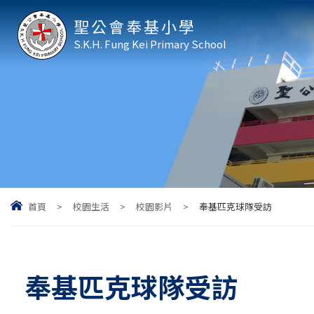
聖公會奉基小學
S.K.H. Fung Kei Primary School
首頁
>
校園生活
>
校園影片
>
奉基匹克球隊受訪
奉基匹克球隊受訪