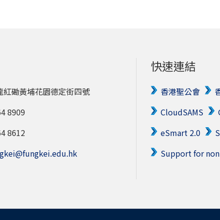
快速連結
龍紅磡黃埔花園德定街四號
香港聖公會
 8909
CloudSAMS
 8612
eSmart 2.0
gkei@fungkei.edu.hk
Support for non