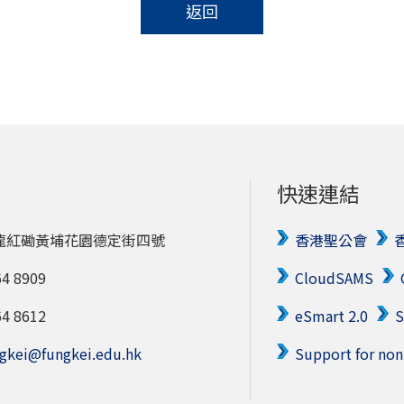
返回
快速連結
龍紅磡黃埔花園德定街四號
香港聖公會
 8909
CloudSAMS
 8612
eSmart 2.0
gkei@fungkei.edu.hk
Support for non